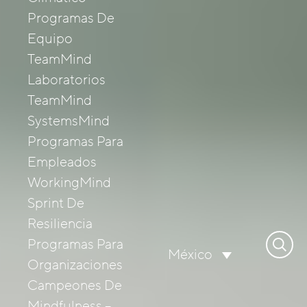
Programas De
Equipo
TeamMind
Laboratorios
TeamMind
SystemsMind
Programas Para
Empleados
WorkingMind
Sprint De
Resiliencia
Buscar
Programas Para
México
Organizaciones
Campeones De
Mindfulness –