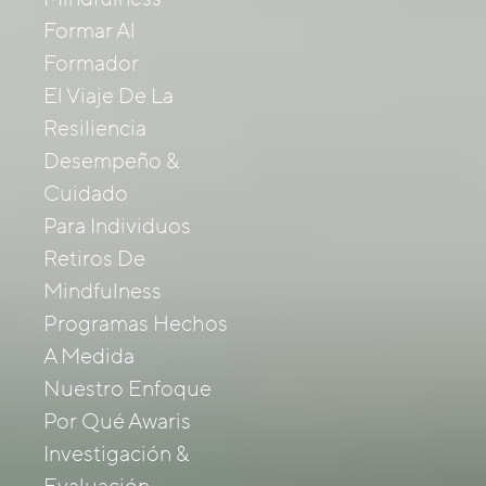
Formar Al
Formador
El Viaje De La
Resiliencia
Desempeño &
Cuidado
Para Individuos
Retiros De
Mindfulness
Programas Hechos
A Medida
Nuestro Enfoque
Por Qué Awaris
Investigación &