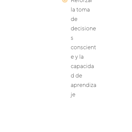
Reforzar
la toma
de
decisione
s
conscient
e y la
capacida
d de
aprendiza
je