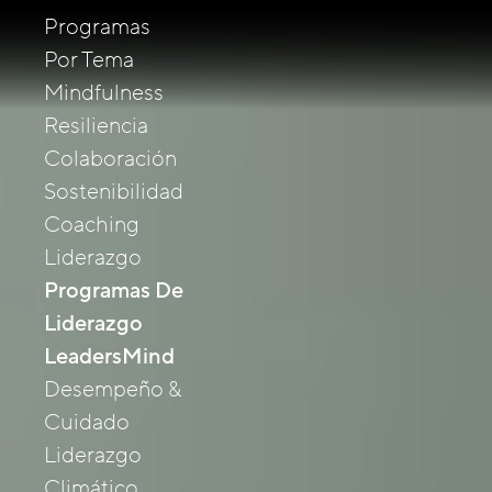
Programas
Por Tema
Mindfulness
Resiliencia
Colaboración
Sostenibilidad
Coaching
Liderazgo
Programas De
Liderazgo
LeadersMind
Desempeño &
Cuidado
Liderazgo
Climático