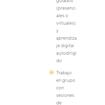
guiados
(presenci
ales o
virtuales)
y
aprendiza
je digital
autodirigi
do
Trabajo
en grupo
con
sesiones
de