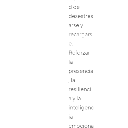
d de
desestres
arse y
recargars
e.
Reforzar
la
presencia
, la
resilienci
a y la
inteligenc
ia
emociona