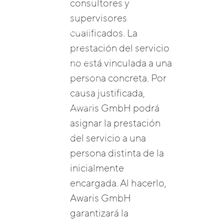
Evaluación
consultores y
Aprendizaje
supervisores
Combinado & App
cualificados. La
Acerca De Awaris
prestación del servicio
Nuestro Equipo
no está vinculada a una
Nuestros Eventos
persona concreta. Por
Empleo
causa justificada,
Casos Prácticos
Awaris GmbH podrá
Contacto
asignar la prestación
Perspectivas
del servicio a una
persona distinta de la
inicialmente
encargada. Al hacerlo,
Awaris GmbH
garantizará la