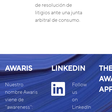
de resolución de
litigios ante una junta
arbitral de consumo.
AWARIS
LINKEDIN
TH
AW
Nuestro
Follow
AP
nombre Awaris
us
viene de
on
''awareness'':
LinkedIn