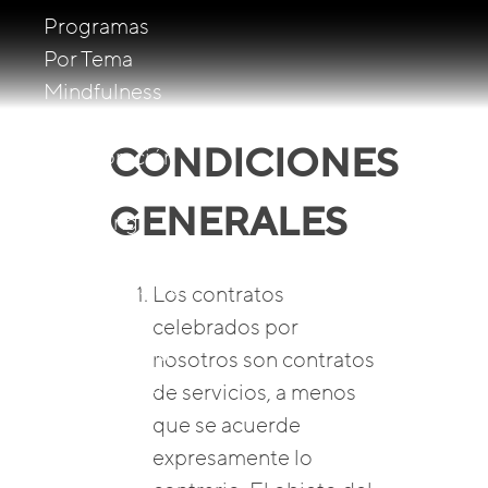
Programas
Por Tema
Mindfulness
Resiliencia
CONDICIONES
Colaboración
Sostenibilidad
GENERALES
Coaching
Liderazgo
Programas De
Los contratos
Liderazgo
celebrados por
LeadersMind
nosotros son contratos
Desempeño &
de servicios, a menos
Cuidado
que se acuerde
Liderazgo
expresamente lo
Climático