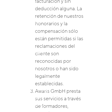
facturación y sin
Formar Al
deducción alguna. La
Formador
retención de nuestros
El Viaje De La
honorarios y la
Resiliencia
compensación sólo
Desempeño &
están permitidas si las
Cuidado
reclamaciones del
Para Individuos
cliente son
Retiros De
reconocidas por
Mindfulness
nosotros o han sido
Programas Hechos
legalmente
A Medida
establecidas.
Nuestro Enfoque
Awaris GmbH presta
Por Qué Awaris
sus servicios a través
Investigación &
de formadores,