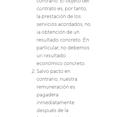
contrario. El objeto del
Programas De
contrato es, por tanto,
Equipo
la prestación de los
TeamMind
servicios acordados, no
Laboratorios
la obtención de un
TeamMind
resultado concreto. En
SystemsMind
particular, no debemos
Programas Para
un resultado
Empleados
económico concreto.
WorkingMind
Salvo pacto en
Sprint De
contrario, nuestra
Resiliencia
remuneración es
Buscar
Programas Para
pagadera
México
Organizaciones
inmediatamente
Campeones De
después de la
Mindfulness –