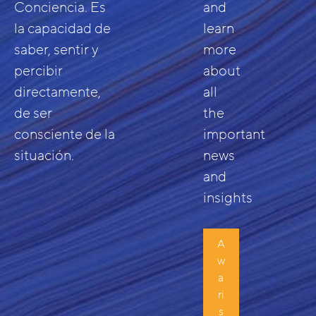
Conciencia. Es
and
la capacidad de
learn
saber, sentir y
more
percibir
about
directamente,
all
de ser
the
consciente de la
important
situación.
news
and
insights
A
w
a
ri
s